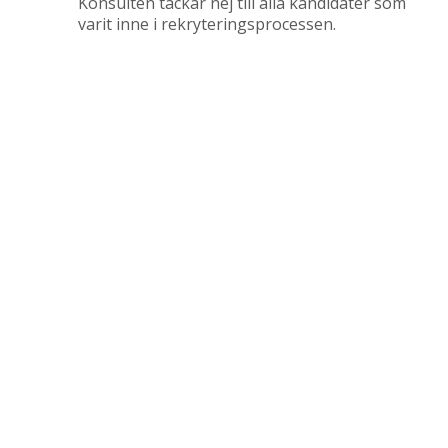
Konsulten tackar nej till alla kandidater som
varit inne i rekryteringsprocessen.
–