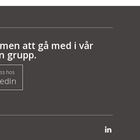
men att gå med i vår
n grupp.
oss hos
kedIn