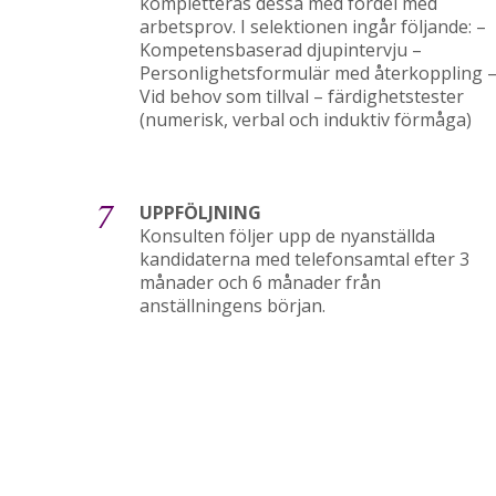
kompletteras dessa med fördel med
arbetsprov. I selektionen ingår följande: –
Kompetensbaserad djupintervju –
Personlighetsformulär med återkoppling 
Vid behov som tillval – färdighetstester
(numerisk, verbal och induktiv förmåga)
7
UPPFÖLJNING
Konsulten följer upp de nyanställda
kandidaterna med telefonsamtal efter 3
månader och 6 månader från
anställningens början.