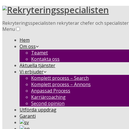
Rekryteringsspecialisten rekryterar chefer och specialiste
Menu
Hem
Om oss
Teamet
Kontakta oss
Aktuella tjänster
Vi erbjuder
Komplett process – Search
Komplett process – Annons
Anpassad Process
Karriärcoaching
Second opinion
Utförda uppdrag
Garanti