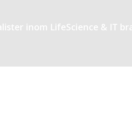
alister inom LifeScience & IT b
1