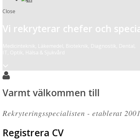
Close
Vi rekryterar chefer och speci
Medicinteknik, Läkemedel, Bioteknik, Diagnostik, Dental,
IT, Optik, Hälsa & Sjukvård
Varmt välkommen till
Rekryteringsspecialisten - etablerat 200
Registrera CV