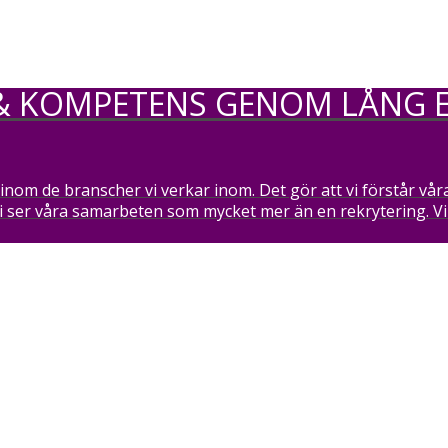
& KOMPETENS GENOM LÅNG 
inom de branscher vi verkar inom. Det gör att vi förstår vå
 ser våra samarbeten som mycket mer än en rekrytering. Vi a