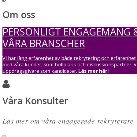
Om oss
PERSONLIGT ENGAGEMANG 
VÅRA BRANSCHER
Vi har lång erfarenhet av både rekrytering och erfarenhet 
med våra kunder, som bollplank och diskussionspartner. Vi
uppdragsgivare som kandidater.
Läs mer här!
Våra Konsulter
Läs mer om våra engagerade rekryterare